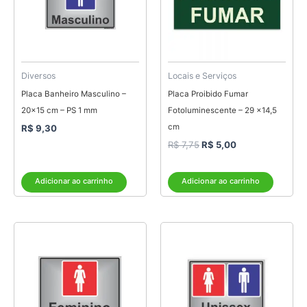
Diversos
Locais e Serviços
Placa Banheiro Masculino –
Placa Proibido Fumar
20×15 cm – PS 1 mm
Fotoluminescente – 29 x14,5
cm
R$
9,30
R$
7,75
R$
5,00
Adicionar ao carrinho
Adicionar ao carrinho