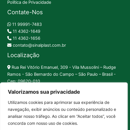
Política de Privacidade
Contate-Nos
11 99991-7483
11 4362-1649
11 4362-1656
contato@sinalplast.com.br
Localização
Rua Rei Vitório Emanuel, 309 - Vila Mussolini – Rudge
Ramos - São Bernardo do Campo – São Paulo – Brasil -
Cep: 09620-010
Valorizamos sua privacidade
Formas de Pagamento
Utilizamos cookies para aprimorar sua experiência de
navegação, exibir anúncios ou conteúdo personalizado e
Pix │
Boleto │
Cartão
analisar nosso tráfego. Ao clicar em “Aceitar todos”, você
concorda com nosso uso de cookies.