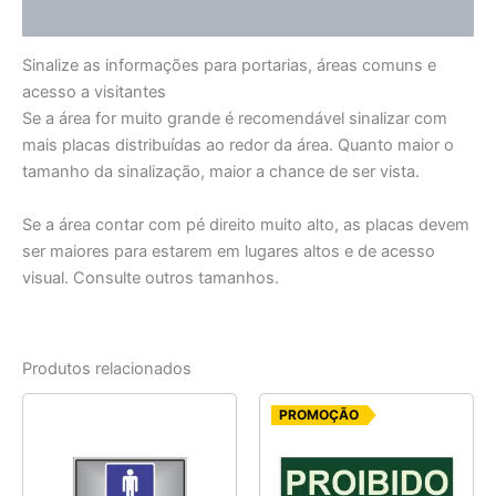
Informação adicional
Sinalize as informações para portarias, áreas comuns e
acesso a visitantes
Se a área for muito grande é recomendável sinalizar com
mais placas distribuídas ao redor da área. Quanto maior o
tamanho da sinalização, maior a chance de ser vista.
Se a área contar com pé direito muito alto, as placas devem
ser maiores para estarem em lugares altos e de acesso
visual. Consulte outros tamanhos.
Produtos relacionados
O
O
PROMOÇÃO
preço
preço
original
atual
era:
é:
R$ 7,75.
R$ 5,00.