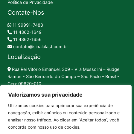
Política de Privacidade
Contate-Nos
11 99991-7483
11 4362-1649
11 4362-1656
contato@sinalplast.com.br
Localização
Rua Rei Vitório Emanuel, 309 - Vila Mussolini – Rudge
Ramos - São Bernardo do Campo – São Paulo – Brasil -
Cep: 09620-010
Valorizamos sua privacidade
Formas de Pagamento
Utilizamos cookies para aprimorar sua experiência de
navegação, exibir anúncios ou conteúdo personalizado e
Pix │
Boleto │
Cartão
analisar nosso tráfego. Ao clicar em “Aceitar todos”, você
concorda com nosso uso de cookies.