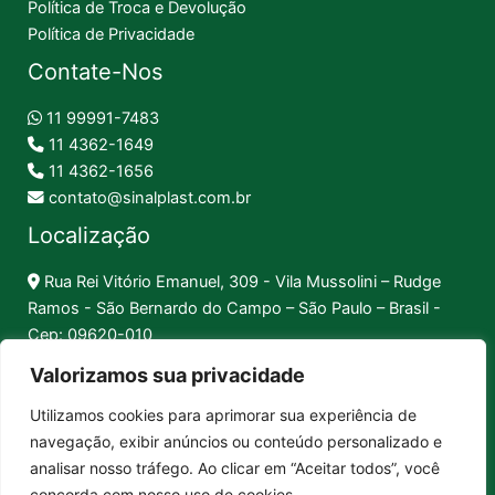
Política de Troca e Devolução
Política de Privacidade
Contate-Nos
11 99991-7483
11 4362-1649
11 4362-1656
contato@sinalplast.com.br
Localização
Rua Rei Vitório Emanuel, 309 - Vila Mussolini – Rudge
Ramos - São Bernardo do Campo – São Paulo – Brasil -
Cep: 09620-010
Valorizamos sua privacidade
Formas de Pagamento
Utilizamos cookies para aprimorar sua experiência de
navegação, exibir anúncios ou conteúdo personalizado e
Pix │
Boleto │
Cartão
analisar nosso tráfego. Ao clicar em “Aceitar todos”, você
concorda com nosso uso de cookies.