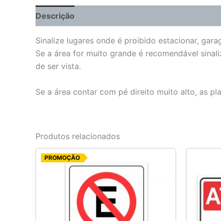
Descrição
Informação adicional
Sinalize lugares onde é proibido estacionar, gara
Se a área for muito grande é recomendável sinali
de ser vista.
Se a área contar com pé direito muito alto, as p
Produtos relacionados
O
O
PROMOÇÃO
preço
preço
original
atual
era:
é:
R$ 9,20.
R$ 7,35.