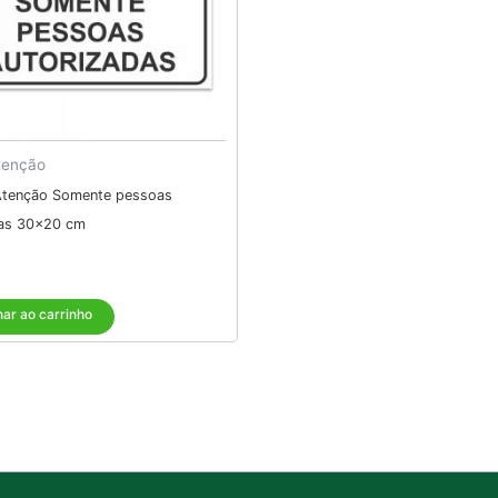
tenção
Atenção Somente pessoas
das 30×20 cm
nar ao carrinho