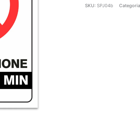
SKU:
SPJ04b
Categori