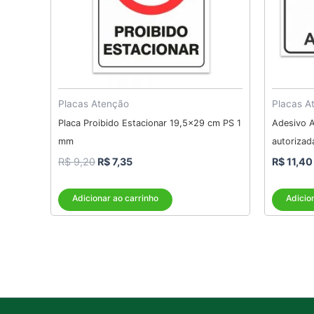
Placas Atenção
Placas A
Placa Proibido Estacionar 19,5×29 cm PS 1
Adesivo 
mm
autoriza
R$
9,20
R$
7,35
R$
11,40
Adicionar ao carrinho
Adicio